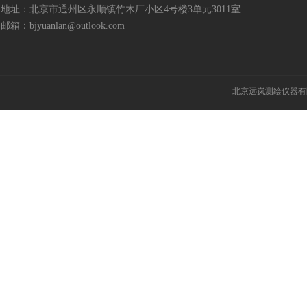
地址：北京市通州区永顺镇竹木厂小区4号楼3单元3011室
邮箱：bjyuanlan@outlook.com
北京远岚测绘仪器有