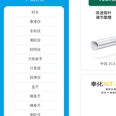
RTK
垂准仪
全站仪
测距仪
经纬仪
力矩扳手
中回 ZC
计算器
回弹仪
盒尺
钢直尺
钢卷尺
测距仪