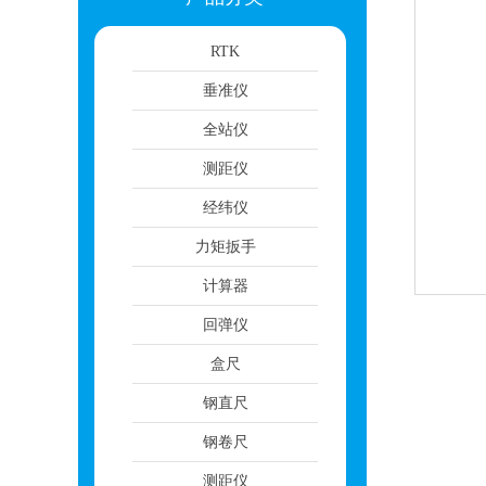
RTK
垂准仪
全站仪
测距仪
经纬仪
力矩扳手
计算器
回弹仪
盒尺
钢直尺
钢卷尺
测距仪