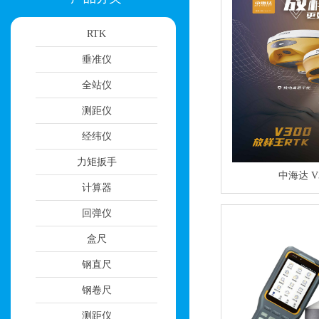
RTK
垂准仪
全站仪
测距仪
经纬仪
力矩扳手
中海达 V
计算器
回弹仪
盒尺
钢直尺
钢卷尺
测距仪