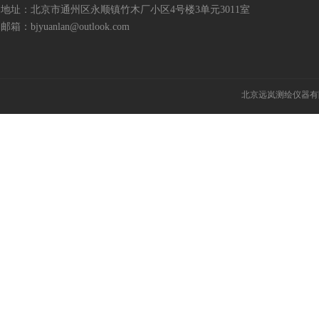
地址：北京市通州区永顺镇竹木厂小区4号楼3单元3011室
邮箱：bjyuanlan@outlook.com
北京远岚测绘仪器有