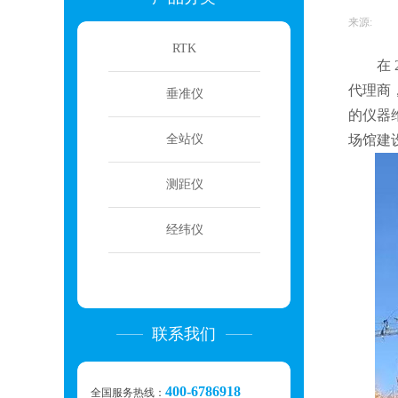
来源:
|
RTK
在
代理商
垂准仪
的仪器
全站仪
场馆建
测距仪
经纬仪
联系我们
400-6786918
全国服务热线：