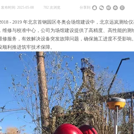
发布时间:
2025-05-08
|
702
次浏览
|
|
分享到:
2018 - 2019 年北京首钢园区冬奥会场馆建设中，北京远岚测绘
，维修与校准中心
，公司为场馆建设提供了高精度、高性能的测
维修服务，有效解决设备突发故障问题，确保施工进度不受影响
设顺利推进筑牢技术保障。